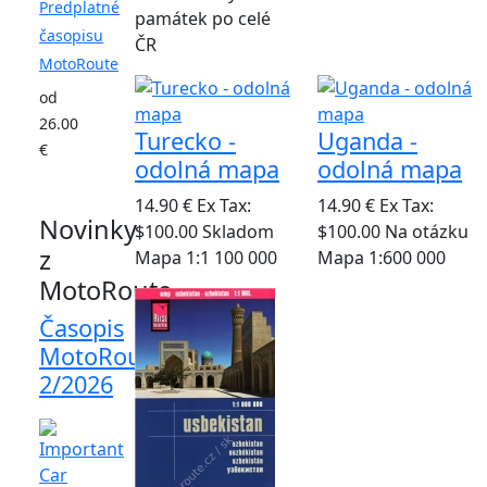
Predplatné
památek po celé
časopisu
ČR
MotoRoute
od
26.00
Turecko -
Uganda -
€
odolná mapa
odolná mapa
14.90 €
Ex Tax:
14.90 €
Ex Tax:
Novinky
$100.00
Skladom
$100.00
Na otázku
z
Mapa 1:1 100 000
Mapa 1:600 000
MotoRoute
Časopis
MotoRoute
2/2026