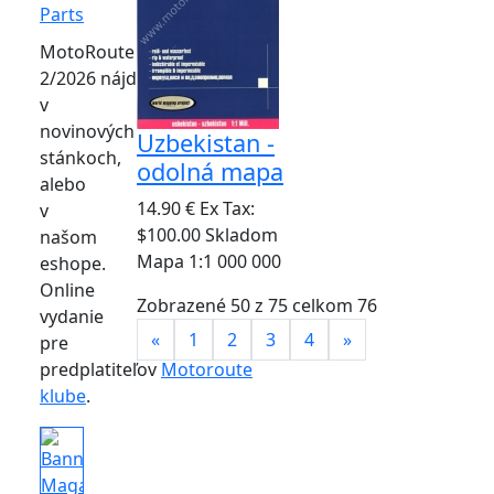
MotoRoute
2/2026 nájdete
v
novinových
Uzbekistan -
stánkoch,
odolná mapa
alebo
14.90 €
Ex Tax:
v
$100.00
Skladom
našom
Mapa 1:1 000 000
eshope.
Online
Zobrazené 50 z 75 celkom 76
vydanie
«
1
2
3
4
»
pre
predplatiteľov
Motoroute
klube
.