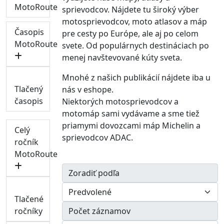
MotoRoute
sprievodcov. Nájdete tu široký výber
motosprievodcov, moto atlasov a máp
Časopis
pre cesty po Európe, ale aj po celom
MotoRoute
svete. Od populárnych destináciach po
menej navštevované kúty sveta.
Mnohé z našich publikácií nájdete iba u
Tlačený
nás v eshope.
časopis
Niektorých motosprievodcov a
motomáp sami vydávame a sme tiež
priamymi dovozcami máp Michelin a
Celý
sprievodcov ADAC.
ročník
MotoRoute
Zoradiť podľa
Tlačené
ročníky
Počet záznamov