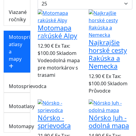
Viazané
ročníky
Motomapa
rakúské Alpy
Motosprievodca,
Najkrajšie
atlasy
12.90 €
Ex Tax:
horské cesty
a
$100.00
Skladom
Rakúska a
mapy
Vodeodolná mapa
Nemecka
pre motorkárov s
trasami
12.90 €
Ex Tax:
$100.00
Skladom
Motosprievodca
Průvodce
Motoatlasy
Nórsko -
Nórsko Juh -
sprievodca
odolná mapa
Motomapy
21.90 €
Ex Tax:
14.90 €
Ex Tax: