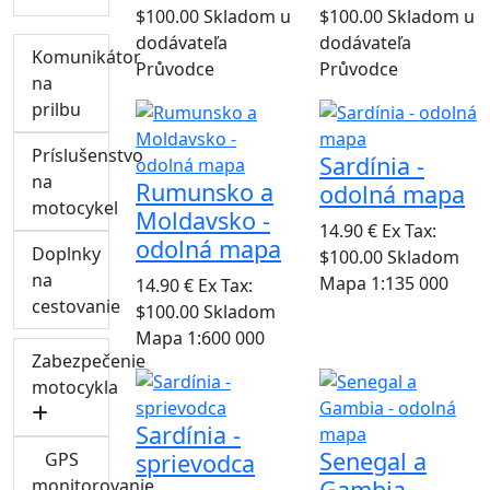
$100.00
Skladom u
$100.00
Skladom u
dodávateľa
dodávateľa
Komunikátor
Průvodce
Průvodce
na
prilbu
Príslušenstvo
Sardínia -
na
Rumunsko a
odolná mapa
motocykel
Moldavsko -
14.90 €
Ex Tax:
odolná mapa
Doplnky
$100.00
Skladom
na
Mapa 1:135 000
14.90 €
Ex Tax:
cestovanie
$100.00
Skladom
Mapa 1:600 000
Zabezpečenie
motocykla
Sardínia -
Senegal a
GPS
sprievodca
monitorovanie
Gambia -