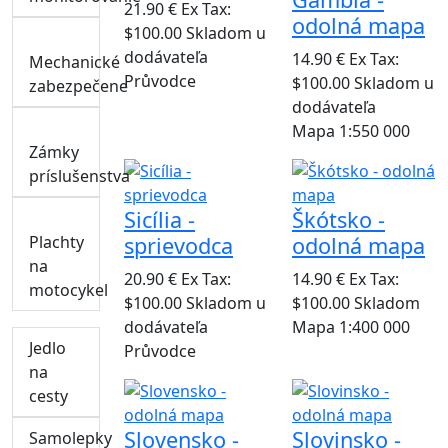
21.90 €
Ex Tax:
odolná mapa
$100.00
Skladom u
dodávateľa
14.90 €
Ex Tax:
Mechanické
Průvodce
$100.00
Skladom u
zabezpečene
dodávateľa
Mapa 1:550 000
Zámky
príslušenstva
Sicília -
Škótsko -
Plachty
sprievodca
odolná mapa
na
20.90 €
Ex Tax:
14.90 €
Ex Tax:
motocykel
$100.00
Skladom u
$100.00
Skladom
dodávateľa
Mapa 1:400 000
Jedlo
Průvodce
na
cesty
Slovensko -
Slovinsko -
Samolepky