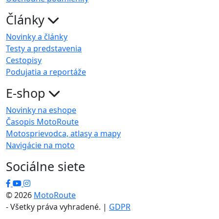
Články
Novinky a články
Testy a predstavenia
Cestopisy
Podujatia a reportáže
E-shop
Novinky na eshope
Časopis MotoRoute
Motosprievodca, atlasy a mapy
Navigácie na moto
Sociálne siete
© 2026
MotoRoute
- Všetky práva vyhradené. |
GDPR