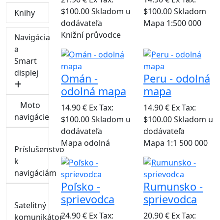
$100.00
Skladom u
$100.00
Skladom
Knihy
dodávateľa
Mapa 1:500 000
Knižní průvodce
Navigácia
a
Smart
displej
Omán -
Peru - odolná
odolná mapa
mapa
Moto
14.90 €
Ex Tax:
14.90 €
Ex Tax:
navigácie
$100.00
Skladom u
$100.00
Skladom u
dodávateľa
dodávateľa
Mapa odolná
Mapa 1:1 500 000
Príslušenstvo
k
navigáciám
Poľsko -
Rumunsko -
sprievodca
sprievodca
Satelitný
24.90 €
Ex Tax:
20.90 €
Ex Tax:
komunikátor