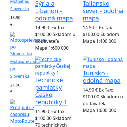
Motoatlas
Sýria a
Taliansko
Slovenska
Libanon -
sever - odolná
odolná mapa
mapa
18.90
€
14.90 €
Ex Tax:
14.90 €
Ex Tax:
$100.00
Skladom u
$100.00
Skladom
dodávateľa
Mapa 1:400 000
Mapa 1:600 000
Motosprievodca
po
Tunisko -
Slovensku
Technické
odolná mapa
21.90
pamiatky
14.90 €
Ex Tax:
€
Českej
$100.00
Skladom u
republiky 1
dodávateľa
Mapa 1:600 000
11.90 €
Ex Tax:
$100.00
Skladom
70 technických